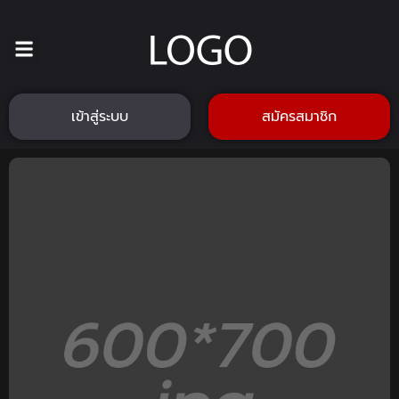
Home page
เข้าสู่ระบบ
ติดต่อเรา
เข้าสู่ระบบ
สมัครสมาชิก