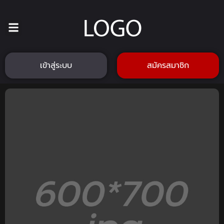
เข้าสู่ระบบ
สมัครสมาชิก