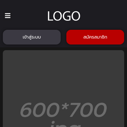
เข้าสู่ระบบ
สมัครสมาชิก