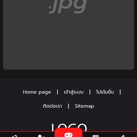
Home page
เข้าสู่ระบบ
โปรโมชั่น
ติดต่อเรา
Sitemap