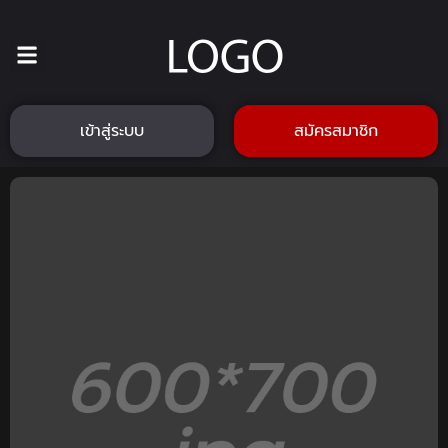
เข้าสู่ระบบ
สมัครสมาชิก