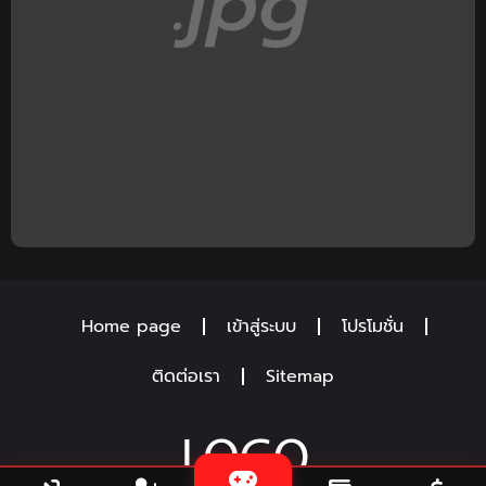
Home page
เข้าสู่ระบบ
โปรโมชั่น
ติดต่อเรา
Sitemap