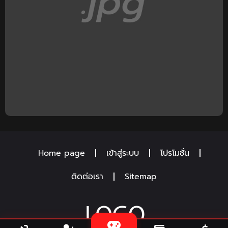
Home page
เข้าสู่ระบบ
โปรโมชั่น
ติดต่อเรา
Sitemap