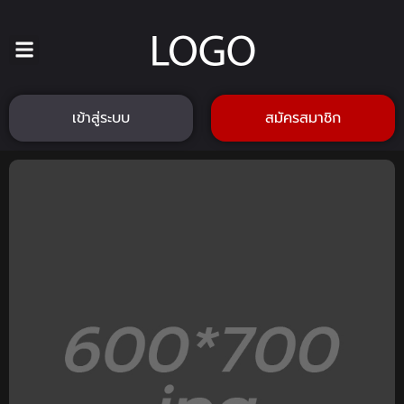
เข้าสู่ระบบ
สมัครสมาชิก